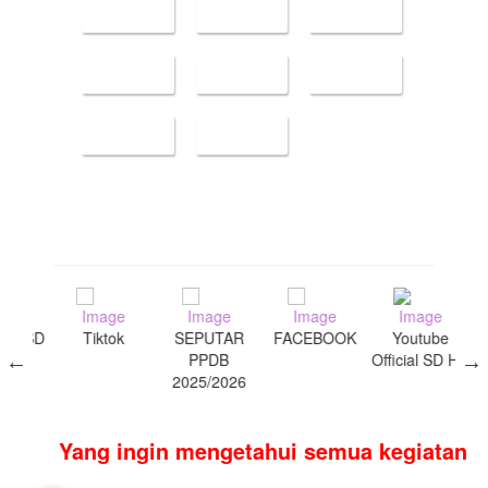
am SD
Tiktok
SEPUTAR
FACEBOOK
Youtube
in
ang
PPDB
Official SD HT
 6
2025/2026
Yang ingin mengetahui semua kegiatan se