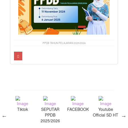
PPDB TAHUN PELAJARAN 2025/2026
m SD
Tiktok
SEPUTAR
FACEBOOK
Youtube
ins
ng
PPDB
Official SD HT
P
6
2025/2026