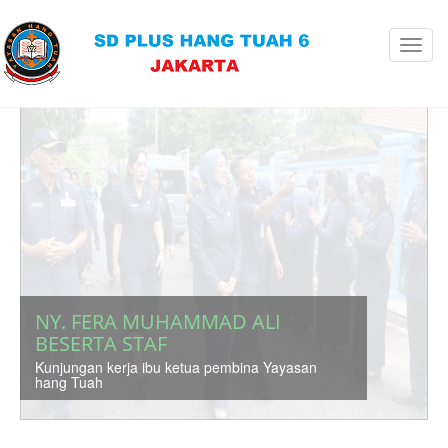
Toggl
navig
NY. FERA MUHAMMAD ALI
NY. FERA MUHAMMAD ALI
BESERTA STAF
BESERTA STAF
Kunjungan kerja ibu ketua pembina Yayasan
Kunjungan kerja ibu ketua pembina Yayasan
hang Tuah
hang Tuah